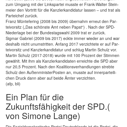
zum Um­gang mit der Link­s­par­tei muss­te er Frank-Wal­ter St­ein­
mei­er den Vor­tritt für die Kanz­ler­kan­di­da­tur las­sen – und trat als
Par­tei­chef zu­rück.
Franz Mün­te­fe­ring (2008 bis 2009) über­nahm er­neut den Par­
tei­vor­sitz („Das schöns­te Amt ne­ben Papst“) . Nach der SPD-
Nie­der­la­ge bei der Bun­des­tags­wahl 2009 trat er zu­rück.
Sig­mar Ga­b­ri­el (2009 bis 2017) eck­te im­mer wie­der an und war
des­halb nicht un­um­strit­ten. An­fang 2017 ver­zich­te­te er auf Par­
tei­vor­sitz und Kanz­ler­kan­di­da­tur und schlug Mar­tin Schulz vor.
Mar­tin Schulz (2017-2018) wur­de mit 100 Pro­zent der Stim­men
ge­wählt. Mit ihm als Kanz­ler­kan­di­da­ten er­reich­te die SPD aber
nur 20,5 Pro­zent. Nach den Ko­ali­ti­ons­ver­hand­lun­gen streb­te
Schulz den Au­ßen­mi­nis­terPos­ten an, muss­te auf in­ner­par­tei­li­
chen Druck dann aber auf bei­de Äm­ter ver­zich­ten.
(afp, bli)
Ein Plan für die
Zukunftsfähigkeit der SPD.(
von Simone Lange)
Die Sozialdemokratische Partei Deutschlands ist die Partei, die