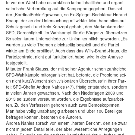
te vor der Wahl ha­be es prak­tisch kei­ne in­halt­li­che und or­ga­ni­
sa­to­ri­sche Vor­be­rei­tung auf die Kam­pa­gne ge­ge­ben. Das sei
der „Kar­di­nalFeh­ler“ge­we­sen, so Ex-Spie­gel-Re­dak­teur Horand
Knaup, der an der Un­ter­su­chung mit­wirk­te. Man ha­be al­les auf
Schulz ge­setzt und kein Kon­zept ge­habt, den Mar­ken­kern der
SPD, Ge­rech­tig­keit, im Wahl­kampf für die Bür­ger zu über­set­zen.
So sei­en kaum Un­ter­schie­de zur Uni­on kennt­lich ge­wor­den. „Es
wur­den zu vie­le The­men gleich­zei­tig be­spielt und die Par­tei
wirk­te am En­de pro­fil­los“. Auch dass das Wil­ly-Brandt-Haus, die
Par­tei­zen­tra­le, nicht gut funk­tio­niert ha­be, wird in der Ana­ly­se
fest­ge­stellt.
Mi­t­au­tor Frank St­auss, der mit sei­ner Agen­tur schon zahl­rei­che
SPD-Wahl­kämp­fe mit­or­ga­ni­siert hat, be­ton­te, die Pro­ble­me sei­
en nicht kur­zWünscht sich „vi­sio­nä­ren Über­schuss“in ih­rer Par­
tei: SPD-Che­fin Andrea Nah­les (47). fris­tig ent­stan­den, son­dern
in vie­len Jah­ren ge­wach­sen. Nach den Nie­der­la­gen 2009 und
2013 sei zu­dem ver­säumt wor­den, die Er­geb­nis­se auf­zu­ar­bei­
ten. Zu den Ver­fas­sern ge­hö­ren auch zwei De­mo­sko­pin­nen.
Man ha­be völ­lig un­ab­hän­gig ar­bei­ten und über 100 Be­tei­lig­te
be­fra­gen kön­nen, be­ton­ten die Au­to­ren.
Andrea Nah­les sprach von ei­nem „har­ten Be­richt“, den sie zwar
nicht in je­dem De­tail tei­le, der aber „we­sent­li­che An­re­gun­gen