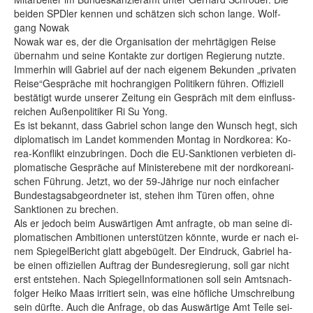
bei­den SPD­ler ken­nen und schät­zen sich schon lan­ge. Wolf­
gang No­wak
No­wak war es, der die Or­ga­ni­sa­ti­on der mehr­tä­gi­gen Rei­se
über­nahm und sei­ne Kon­tak­te zur dor­ti­gen Re­gie­rung nutz­te.
Im­mer­hin will Ga­b­ri­el auf der nach ei­ge­nem Be­kun­den „pri­va­ten
Rei­se“Ge­sprä­che mit hoch­ran­gi­gen Po­li­ti­kern füh­ren. Of­fi­zi­ell
be­stä­tigt wur­de un­se­rer Zei­tung ein Ge­spräch mit dem ein­fluss­
rei­chen Au­ßen­po­li­ti­ker Ri Su Yong.
Es ist be­kannt, dass Ga­b­ri­el schon lan­ge den Wunsch hegt, sich
di­plo­ma­tisch im Lan­det kom­men­den Mon­tag in Nord­ko­rea: Ko­
rea-Kon­flikt ein­zu­brin­gen. Doch die EU-Sank­tio­nen ver­bie­ten di­
plo­ma­ti­sche Ge­sprä­che auf Mi­nis­ter­ebe­ne mit der nord­ko­rea­ni­
schen Füh­rung. Jetzt, wo der 59-Jäh­ri­ge nur noch ein­fa­cher
Bun­des­tags­ab­ge­ord­ne­ter ist, ste­hen ihm Tü­ren of­fen, oh­ne
Sank­tio­nen zu bre­chen.
Als er je­doch beim Aus­wär­ti­gen Amt an­frag­te, ob man sei­ne di­
plo­ma­ti­schen Am­bi­tio­nen un­ter­stüt­zen könn­te, wur­de er nach ei­
nem Spie­gelBe­richt glatt ab­ge­bü­gelt. Der Ein­druck, Ga­b­ri­el ha­
be ei­nen of­fi­zi­el­len Auf­trag der Bun­des­re­gie­rung, soll gar nicht
erst ent­ste­hen. Nach Spie­gelIn­for­ma­tio­nen soll sein Amts­nach­
fol­ger Hei­ko Maas ir­ri­tiert sein, was ei­ne höf­li­che Um­schrei­bung
sein dürf­te. Auch die An­fra­ge, ob das Aus­wär­ti­ge Amt Tei­le sei­