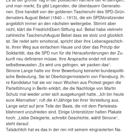
und man merkt, Es gibt Le­gen­den, die über­dau­ern Ge­ne­ra­tio­
nen. Ei­ne han­delt von der gol­de­nen Ta­schen­uhr des SPD-Grün­
der­va­ters Au­gust Be­bel (1840 – 1913), die ein SPDVor­sit­zen­der
an­geb­lich im­mer an den nächs­ten wei­ter­ge­be. Stimmt aber
nicht, klärt die Fried­richEbert-Stif­tung auf. Be­bel ha­be viel­mehr
zahl­rei­che Ta­schen­u­hAu­gust Be­bel dass sie stolz und glück­lich
ist. Sie re­det sehr emo­tio­nal, spricht über ih­re Le­bens­ge­schich­
te, ih­ren Weg aus ein­fa­chem Hau­se und über das Prin­zip der
So­li­da­ri­tät, das die SPD nun für die Her­aus­for­de­run­gen der Zu­
kunft neu de­fi­nie­ren müs­se. Ih­re An­spra­che en­det mit ei­nem
selbst­be­wuss­ten „Es wird uns ge­lin­gen, wir pa­cken das“.
Si­mo­ne Lan­ge hat­te vor ih­rer Be­wer­bung kei­ner­lei bun­des­po­li­ti­
sche Be­deu­tung. Sie ist Ober­bür­ger­meis­te­rin von Flens­burg. Ih­
re Kan­di­da­tur hat sie vor neun Wo­chen aus Pro­test ge­gen die
Par­tei­füh­rung in Ber­lin er­klärt, die die Nach­fol­ge von Mar­tin
Schulz mal wie­der un­ter sich aus­ge­kun­gelt hat­te. „Ich bin heu­te
eu­re Al­ter­na­ti­ve“, ruft die 41Jäh­ri­ge bei ih­rer Vor­stel­lung aus.
Lan­ge setzt auf je­ne Tei­le der Ba­sis, die mit dem Par­tei­e­sta­
blish­ment un­zu­frie­den sind. Ei­ni­ge Un­ter­stüt­zer hal­ten Pla­ka­te
hoch: „Lie­be De­le­gier­te, schreibt Ge­schich­te, wählt Si­mo­ne“,
steht dar­auf.
Tat­säch­lich hat es das in der ren mit sei­nem ein­gra­vier­ten Na­