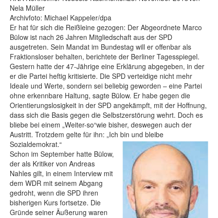
Nela Müller
Archivfoto: Michael Kappeler/dpa
Er hat für sich die Reißleine gezogen: Der Abgeordnete Marco
Bülow ist nach 26 Jahren Mitgliedschaft aus der SPD
ausgetreten. Sein Mandat im Bundestag will er offenbar als
Fraktionsloser behalten, berichtete der Berliner Tagesspiegel.
Gestern hatte der 47-Jährige eine Erklärung abgegeben, in der
er die Partei heftig kritisierte. Die SPD verteidige nicht mehr
Ideale und Werte, sondern sei beliebig geworden – eine Partei
ohne erkennbare Haltung, sagte Bülow. Er habe gegen die
Orientierungslosigkeit in der SPD angekämpft, mit der Hoffnung,
dass sich die Basis gegen die Selbstzerstörung wehrt. Doch es
bliebe bei einem „Weiter-so“wie bisher, deswegen auch der
Austritt. Trotzdem gelte für ihn: „Ich bin und bleibe
Sozialdemokrat.“
Schon im September hatte Bülow,
der als Kritiker von Andreas
Nahles gilt, in einem Interview mit
dem WDR mit seinem Abgang
gedroht, wenn die SPD ihren
bisherigen Kurs fortsetze. Die
Gründe seiner Äußerung waren