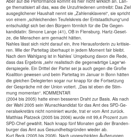
Aber auf die Per­for­mance kommt es hier nicht wirk­lich an. Lan­
ge the­ma­ti­siert all das, was die Un­zu­frie­de­nen um­treibt: Das Ziel
aus­ge­gli­che­ner Haus­halt nennt sie „Zah­lens­kla­ve­rei“, sie spricht
von ei­nem „schlei­chen­den Teu­fels­kreis der Ent­staat­li­chung“und
ent­schul­digt sich bei den Bür­gern förm­lich für die Die Ge­gen­
kan­di­da­tin: Si­mo­ne Lan­ge (41), OB in Flens­burg. Hartz-Ge­set­
ze, die Men­schen arm ge­macht hät­ten.
Nah­les lässt sich nicht dar­auf ein, ih­re Her­aus­for­de­rin zu kri­ti­sie­
ren. Wie der Par­tei­tag über­haupt in je­dem Mo­ment fair bleibt.
Nach dem Wahl­gang ist in Nah­les’ Um­ge­bung da­von die Re­de,
dass das Er­geb­nis „sehr rea­lis­tisch die ge­gen­wär­ti­ge La­ge“wi­
der­spie­ge­le. Ein Drit­tel der Par­tei sei ja auch ge­gen die Gro­ße
Ko­ali­ti­on ge­we­sen und beim Par­tei­tag im Ja­nu­ar in Bonn hät­ten
die glei­chen De­le­gier­ten so­gar nur knapp für die Fort­set­zung
der Ge­sprä­che mit der Uni­on vo­tiert. „Das ist eben die Stim­
mung mo­men­tan“. KOMMENTAR
(2004 bis 2005) hat­te ei­nen bes­se­ren Draht zur Ba­sis. Als nach
der Wahl 2005 sein Wunsch­kan­di­dat für das Amt des SPD-Ge­
ne­ral­se­kre­tärs nicht no­mi­niert wur­de, trat er vom Amt zu­rück.
Mat­thi­as Platz­eck (2005 bis 2006) wur­de mit 99,4 Pro­zent zum
SPD-Chef ge­wählt. Nach knapp fünf Mo­na­ten gab der Bran­den­
bur­ger das Amt aus Ge­sund­heits­grün­den wie­der ab.
Kurt Beck (2005 bis 2008). Nach un­ge­schick­ten Äu­ße­run­gen