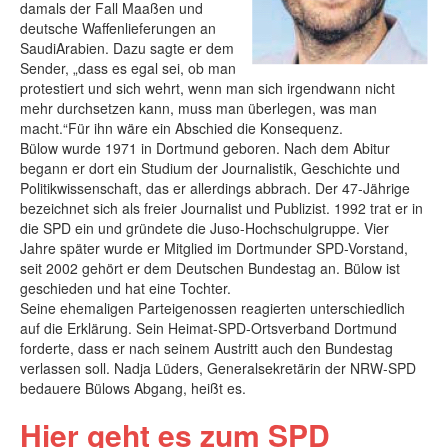
damals der Fall Maaßen und
deutsche Waffenlieferungen an
SaudiArabien. Dazu sagte er dem
Sender, „dass es egal sei, ob man
protestiert und sich wehrt, wenn man sich irgendwann nicht
mehr durchsetzen kann, muss man überlegen, was man
macht.“Für ihn wäre ein Abschied die Konsequenz.
Bülow wurde 1971 in Dortmund geboren. Nach dem Abitur
begann er dort ein Studium der Journalistik, Geschichte und
Politikwissenschaft, das er allerdings abbrach. Der 47-Jährige
bezeichnet sich als freier Journalist und Publizist. 1992 trat er in
die SPD ein und gründete die Juso-Hochschulgruppe. Vier
Jahre später wurde er Mitglied im Dortmunder SPD-Vorstand,
seit 2002 gehört er dem Deutschen Bundestag an. Bülow ist
geschieden und hat eine Tochter.
Seine ehemaligen Parteigenossen reagierten unterschiedlich
auf die Erklärung. Sein Heimat-SPD-Ortsverband Dortmund
forderte, dass er nach seinem Austritt auch den Bundestag
verlassen soll. Nadja Lüders, Generalsekretärin der NRW-SPD
bedauere Bülows Abgang, heißt es.
Hier geht es zum SPD