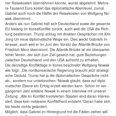
ner Rei­se­kos­ten über­neh­men könn­te, wur­de ab­ge­lehnt. Meh­re­
re Tau­send Eu­ro kos­tet das di­plo­ma­ti­sche Aben­teu­er, zu­mal
Ga­b­ri­el auch noch die Hälf­te der Rei­se­kos­ten von Wolf­gang No­
wak über­nimmt.
An­ders als nun Ga­b­ri­el hält sich Deutsch­land so­wie die ge­sam­te
EU bis­lang im Ko­re­aKon­flikt zu­rück, auch weil die USA die Rich­
tung be­stim­men. Trump schlug mit di­rek­ten Ge­sprä­chen mit Kim
Jong Un neue di­plo­ma­ti­sche We­ge ein. Dies weckt Ga­b­ri­els In­
ter­es­se, auch weil er im Ju­ni den Vor­sitz der At­lan­tik-Brü­cke von
Fried­rich Merz über­nimmt. Die At­lan­tik-Brü­cke ist ein über­par­tei­
li­cher Ver­ein, der sich zum Ziel ge­setzt hat, gu­te Be­zie­hun­gen
zwi­schen Deutsch­land und den USA auf­recht zu er­hal­ten.
Die der­zei­ti­ge Kon­flikt­la­ge in Ko­rea be­schreibt Wolf­gang No­wak
wie folgt: „Die nord­ko­rea­ni­sche Re­gie­rung braucht jetzt stra­te­gi­
sche Ge­duld. Trump hat ja die di­plo­ma­ti­schen Ge­sprä­che nicht
ab-, son­dern nur un­ter­bro­chen.“No­wak glaubt, dass auf di­plo­
ma­ti­scher Ebe­ne ein Er­folg er­zielt wer­den kann. Schon im ver­
gan­ge­nen Jahr er­klär­te No­wak in ei­nem Interview mit un­se­rer
Zei­tung: „Al­le im Kon­flikt in­vol­vier­ten Staa­ten sind dar­an in­ter­es­
siert, dass kein nu­klea­rer Kon­flikt­herd ent­steht.“Dar­an ha­be sich
bis heu­te nichts ge­än­dert.
Mög­lich, dass Ga­b­ri­el im Hin­ter­grund mit die Fä­den zie­hen will