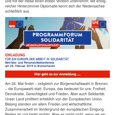
und mit der Rei­se ei­nen ers­ten Vor­stoß un­ter­nimmt. Mit er­folg­
rei­cher Hin­ter­zim­mer-Di­plo­ma­tie kennt sich der Nie­der­sach­se
schließ­lich aus.
Am 26. Mai findet – zeitgleich zur Bürgerschaftswahl in Bremen
– die Europawahl statt. Europa, das bedeutet für uns: Freiheit,
Demokratie, Gerechtigkeit und Frieden. Aber auch Solidarität.
Unser Land profitiert erheblich von der Europäischen Union.
Bislang standen vor allem Frieden und wirtschaftliche
Zusammenarbeit im Vordergrund der europäischen Einigung.
Beides ist und bleibt wichtig. Aber es reicht nicht, wenn wir ein