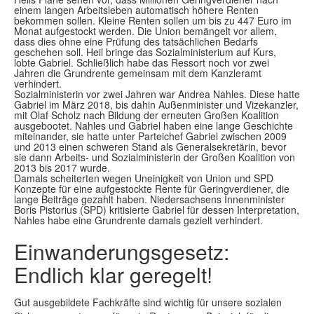
einem langen Arbeitsleben automatisch höhere Renten
bekommen sollen. Kleine Renten sollen um bis zu 447 Euro im
Monat aufgestockt werden. Die Union bemängelt vor allem,
dass dies ohne eine Prüfung des tatsächlichen Bedarfs
geschehen soll. Heil bringe das Sozialministerium auf Kurs,
lobte Gabriel. Schließlich habe das Ressort noch vor zwei
Jahren die Grundrente gemeinsam mit dem Kanzleramt
verhindert.
Sozialministerin vor zwei Jahren war Andrea Nahles. Diese hatte
Gabriel im März 2018, bis dahin Außenminister und Vizekanzler,
mit Olaf Scholz nach Bildung der erneuten Großen Koalition
ausgebootet. Nahles und Gabriel haben eine lange Geschichte
miteinander, sie hatte unter Parteichef Gabriel zwischen 2009
und 2013 einen schweren Stand als Generalsekretärin, bevor
sie dann Arbeits- und Sozialministerin der Großen Koalition von
2013 bis 2017 wurde.
Damals scheiterten wegen Uneinigkeit von Union und SPD
Konzepte für eine aufgestockte Rente für Geringverdiener, die
lange Beiträge gezahlt haben. Niedersachsens Innenminister
Boris Pistorius (SPD) kritisierte Gabriel für dessen Interpretation,
Nahles habe eine Grundrente damals gezielt verhindert.
Einwanderungsgesetz:
Endlich klar geregelt!
Gut ausgebildete Fachkräfte sind wichtig für unsere sozialen