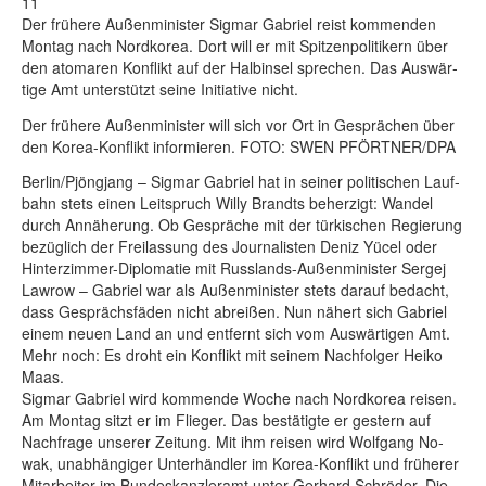
11
Der frü­he­re Au­ßen­mi­nis­ter Sig­mar Ga­b­ri­el reist kom­men­den
Mon­tag nach Nord­ko­rea. Dort will er mit Spit­zen­po­li­ti­kern über
den ato­ma­ren Kon­flikt auf der Halb­in­sel spre­chen. Das Aus­wär­
ti­ge Amt un­ter­stützt sei­ne Initia­ti­ve nicht.
Der frü­he­re Au­ßen­mi­nis­ter will sich vor Ort in Ge­sprä­chen über
den Ko­rea-Kon­flikt in­for­mie­ren. FO­TO: SWEN PFÖRT­NER/DPA
Ber­lin/Pjöng­jang – Sig­mar Ga­b­ri­el hat in sei­ner po­li­ti­schen Lauf­
bahn stets ei­nen Leit­spruch Wil­ly Brandts be­her­zigt: Wan­del
durch An­nä­he­rung. Ob Ge­sprä­che mit der tür­ki­schen Re­gie­rung
be­züg­lich der Frei­las­sung des Jour­na­lis­ten De­niz Yücel oder
Hin­ter­zim­mer-Di­plo­ma­tie mit Russ­lands-Au­ßen­mi­nis­ter Ser­gej
La­w­row – Ga­b­ri­el war als Au­ßen­mi­nis­ter stets dar­auf be­dacht,
dass Ge­sprächs­fä­den nicht ab­rei­ßen. Nun nä­hert sich Ga­b­ri­el
ei­nem neu­en Land an und ent­fernt sich vom Aus­wär­ti­gen Amt.
Mehr noch: Es droht ein Kon­flikt mit sei­nem Nach­fol­ger Hei­ko
Maas.
Sig­mar Ga­b­ri­el wird kom­men­de Wo­che nach Nord­ko­rea rei­sen.
Am Mon­tag sitzt er im Flie­ger. Das be­stä­tig­te er ges­tern auf
Nach­fra­ge un­se­rer Zei­tung. Mit ihm rei­sen wird Wolf­gang No­
wak, un­ab­hän­gi­ger Un­ter­händ­ler im Ko­rea-Kon­flikt und frü­he­rer
Mit­ar­bei­ter im Bun­des­kanz­ler­amt un­ter Ger­hard Schrö­der. Die