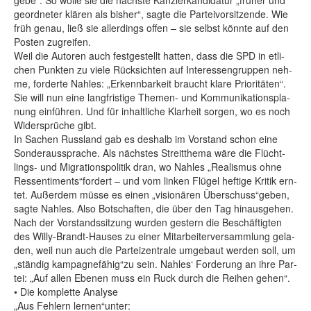
ge­be“. So wol­le sie die nächs­te Kanz­ler­kan­di­da­tur „frü­her und
ge­ord­ne­ter klä­ren als bis­her“, sag­te die Par­tei­vor­sit­zen­de. Wie
früh ge­nau, ließ sie al­ler­dings of­fen – sie selbst könn­te auf den
Pos­ten zu­grei­fen.
Weil die Au­to­ren auch fest­ge­stellt hat­ten, dass die SPD in et­li­
chen Punk­ten zu vie­le Rück­sich­ten auf In­ter­es­sen­grup­pen neh­
me, for­der­te Nah­les: „Er­kenn­bar­keit braucht kla­re Prio­ri­tä­ten“.
Sie will nun ei­ne lang­fris­ti­ge The­men- und Kom­mu­ni­ka­ti­ons­pla­
nung ein­füh­ren. Und für in­halt­li­che Klar­heit sor­gen, wo es noch
Wi­der­sprü­che gibt.
In Sa­chen Russ­land gab es des­halb im Vor­stand schon ei­ne
Son­der­aus­spra­che. Als nächs­tes Streit­the­ma wä­re die Flücht­
lings- und Mi­gra­ti­ons­po­li­tik dran, wo Nah­les „Rea­lis­mus oh­ne
Res­sen­ti­ments“for­dert – und vom lin­ken Flü­gel hef­ti­ge Kri­tik ern­
tet. Au­ßer­dem müs­se es ei­nen „vi­sio­nä­ren Über­schuss“ge­ben,
sag­te Nah­les. Al­so Bot­schaf­ten, die über den Tag hin­aus­ge­hen.
Nach der Vor­stands­sit­zung wur­den ges­tern die Be­schäf­tig­ten
des Wil­ly-Brandt-Hau­ses zu ei­ner Mit­ar­bei­ter­ver­samm­lung ge­la­
den, weil nun auch die Par­tei­zen­tra­le um­ge­baut wer­den soll, um
„stän­dig kam­pa­gne­fä­hig“zu sein. Nah­les‘ For­de­rung an ih­re Par­
tei: „Auf al­len Ebe­nen muss ein Ruck durch die Rei­hen ge­hen“.
• Die kom­plet­te Ana­ly­se
„Aus Feh­lern ler­nen“un­ter: