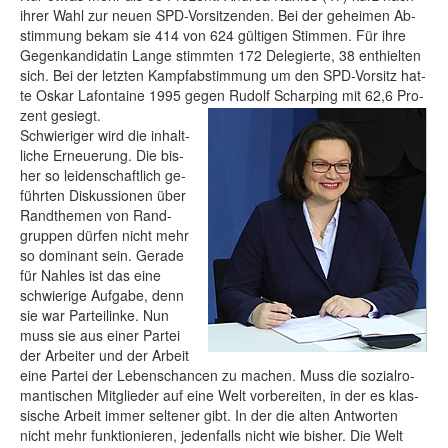
ih­rer Wahl zur neu­en SPD-Vor­sit­zen­den. Bei der ge­hei­men Ab­
stim­mung be­kam sie 414 von 624 gül­ti­gen Stim­men. Für ih­re
Ge­gen­kan­di­da­tin Lan­ge stimm­ten 172 De­le­gier­te, 38 ent­hiel­ten
sich. Bei der letz­ten Kampf­ab­stim­mung um den SPD-Vor­sitz hat­
te Os­kar La­fon­tai­ne 1995 ge­gen Ru­dolf Schar­ping mit 62,6 Pro­
zent ge­siegt.
Schwie­ri­ger wird die in­halt­
li­che Er­neue­rung. Die bis­
her so lei­den­schaft­lich ge­
führ­ten Dis­kus­sio­nen über
Rand­the­men von Rand­
grup­pen dür­fen nicht mehr
so do­mi­nant sein. Gera­de
für Nah­les ist das ei­ne
schwie­ri­ge Auf­ga­be, denn
sie war Par­tei­lin­ke. Nun
muss sie aus ei­ner Par­tei
der Ar­bei­ter und der Ar­beit
ei­ne Par­tei der Le­bens­chan­cen zu ma­chen. Muss die so­zi­al­ro­
man­ti­schen Mit­glie­der auf ei­ne Welt vor­be­rei­ten, in der es klas­
si­sche Ar­beit im­mer sel­te­ner gibt. In der die al­ten Ant­wor­ten
nicht mehr funk­tio­nie­ren, je­den­falls nicht wie bis­her. Die Welt