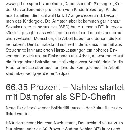
www.spd.de sprach von ei­nem „Dau­er­skan­dal“. Sie sag­te: „Kin­
der Gut­ver­die­nen­der pro­fi­tie­ren vom Kin­der­frei­be­trag. Kin­der
aus Fa­mi­li­en, die nicht auf Hartz IV an­ge­wie­sen sind, be­kom­
men das Kin­der­geld. Die Ärms­ten aber be­kom­men gar nichts.“
So­zi­al­mi­nis­ter Hu­ber­tus Heil (SPD) hat­te in ei­nem RTLIn­ter­view
kürz­lich ge­sagt, „dass wir im­mer noch ei­nen Lohn­ab­stand brau­
chen zwi­schen Men­schen, die Ar­beit ha­ben und de­nen, die kei­
ne ha­ben“. Der Lohn­ab­stand soll ver­hin­dern, dass man mit aus
Steu­er­mit­teln fi­nan­zier­ten Hartz-Leis­tun­gen ein hö­he­res Ein­
kom­men er­zielt als mit Ein­kom­men aus Ar­beit, ant­wor­te­te er auf
die Fra­ge ei­ner Be­trof­fe­nen. Heil zeig­te zwar Ver­ständ­nis für die
Frau, er müs­se aber auch an je­ne den­ken, „die noch in Ar­beit
sind, aber we­nig ver­die­nen“. (dpa)
66,35 Pro­zent – Nah­les star­tet
mit Dämp­fer als SPD-Che­fin
Neue Par­tei­vor­sit­zen­de: So­li­da­ri­tät muss in der Zu­kunft neu de­
fi­niert wer­den
HNA Northeimer Neueste Nachrichten, Deutschland 23.04.2018
Nur et­was mehr als 66 Pro­zent: Andrea Nah­les (47) kurz nach