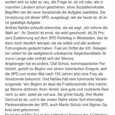
sor­tiert sich so oder so neu, die Fra­ge ist, ob mit oder, wie in
man­chen Län­dern schon ge­sche­hen, oh­ne So­zi­al­de­mo­kra­tie.
Be­grif­fen hat die neue Vor­sit­zen­de die Auf­ga­be zwei­fel­los. Die
Um­set­zung mit die­ser SPD, aus­ge­laugt, wie sie heu­te ist, ist ei­
ne ge­wal­ti­ge Auf­ga­be.
Andrea Nah­les schluckt er­kenn­bar, als sie sagt: „Ich neh­me die
Wahl an“. Ihr Ge­sicht ist ernst, sie wirkt ge­schockt. 66,35 Pro­
zent Zu­stim­mung auf dem SPD-Par­tei­tag in Wies­ba­den, das ist
dann doch deut­lich we­ni­ger, als sie selbst und al­le an­de­ren
Führun­g­leu­te ge­dacht ha­ben. Fast ein Drit­tel der 631 De­le­gier­
ten vo­tiert für die weit­ge­hend un­be­kann­te Ge­gen­kan­di­da­tin Si­
mo­ne Lan­ge oder ent­hält sich der Stim­me.
An­ge­fan­gen hat es an­ders. Olaf Scholz, kom­mis­sa­ri­scher Par­
tei­chef, spricht zu Be­ginn von ei­nem his­to­ri­schen Er­eig­nis, weil
die SPD zum ers­ten Mal nach 155 Jah­ren jetzt ei­ne Frau als
Vor­sit­zen­de be­kommt. Und Nah­les hält ei­ne ful­mi­nan­te Vor­stel­
lungs­re­de. Von Be­ginn an lässt die Frak­ti­ons­che­fin ih­re mäch­ti­
ge Stim­me dröh­nen; ih­ren Vor­teil, ei­ne gu­te und rou­ti­nier­te Red­
ne­rin zu sein, spielt sie voll aus. Sie grinst häu­fig. Ih­re Mut­ter
Ger­trud ist da, und in der ers­ten Rei­he sit­zen fünf ehe­ma­li­ge
Par­tei­vor­sit­zen­de der SPD, auch Mar­tin Schulz und Sig­mar Ga­
b­ri­el sind ge­kom­men.
Es ist der größ­te Tag in der po­li­ti­schen Kar­rie­re der 47Jäh­ri­gen,