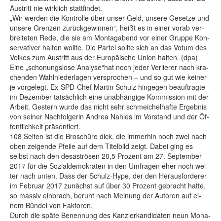
Aus­tritt nie wirk­lich statt­fin­det.
„Wir wer­den die Kon­trol­le über un­ser Geld, un­se­re Ge­set­ze und
un­se­re Gren­zen zu­rück­ge­win­nen“, heißt es in ei­ner vor­ab ver­
brei­te­ten Re­de, die sie am Mon­tag­abend vor ei­ner Grup­pe Kon­
ser­va­ti­ver hal­ten woll­te. Die Par­tei soll­te sich an das Vo­tum des
Vol­kes zum Aus­tritt aus der Eu­ro­päi­sche Uni­on hal­ten. (dpa)
Ei­ne „scho­nungs­lo­se Ana­ly­se“hat noch je­der Ver­lie­rer nach kra­
chen­den Wahl­nie­der­la­gen ver­spro­chen – und so gut wie kei­ner
je vor­ge­legt. Ex-SPD-Chef Mar­tin Schulz hin­ge­gen be­auf­trag­te
im De­zem­ber tat­säch­lich ei­ne un­ab­hän­gi­ge Kom­mis­si­on mit der
Ar­beit. Ges­tern wur­de das nicht sehr schmei­chel­haf­te Er­geb­nis
von sei­ner Nach­fol­ge­rin Andrea Nah­les im Vor­stand und der Öf­
fent­lich­keit prä­sen­tiert.
108 Sei­ten ist die Bro­schü­re dick, die im­mer­hin noch zwei nach
oben zei­gen­de Pfei­le auf dem Ti­tel­bild zeigt. Da­bei ging es
selbst nach den de­sas­trö­sen 20,5 Pro­zent am 27. Sep­tem­ber
2017 für die So­zi­al­de­mo­kra­ten in den Um­fra­gen eher noch wei­
ter nach un­ten. Dass der Schulz-Hy­pe, der den Her­aus­for­de­rer
im Fe­bru­ar 2017 zu­nächst auf über 30 Pro­zent ge­bracht hat­te,
so mas­siv ein­brach, be­ruht nach Mei­nung der Au­to­ren auf ei­
nem Bün­del von Fak­to­ren.
Durch die spä­te Be­nen­nung des Kanz­ler­kan­di­da­ten neun Mo­na­