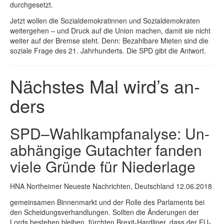
durchgesetzt.
Jetzt wollen die Sozialdemokratinnen und Sozialdemokraten
weitergehen – und Druck auf die Union machen, damit sie nicht
weiter auf der Bremse steht. Denn: Bezahlbare Mieten sind die
soziale Frage des 21. Jahrhunderts. Die SPD gibt die Antwort.
Nächs­tes Mal wird’s an­
ders
SPD–Wahl­kampfana­ly­se: Un­
ab­hän­gi­ge Gut­ach­ter fan­den
vie­le Grün­de für Nie­der­la­ge
HNA Northeimer Neueste Nachrichten, Deutschland 12.06.2018
ge­mein­sa­men Bin­nen­markt und der Rol­le des Par­la­ments bei
den Schei­dungs­ver­hand­lun­gen. Soll­ten die Än­de­run­gen der
Lords be­ste­hen blei­ben, fürch­ten Br­ex­it-Hard­li­ner, dass der EU-