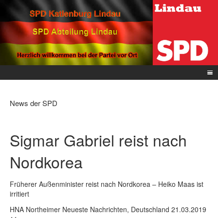
News der SPD
Sig­mar Ga­b­ri­el reist nach
Nord­ko­rea
Frü­he­rer Au­ßen­mi­nis­ter reist nach Nord­ko­rea – Hei­ko Maas ist
ir­ri­tiert
HNA Northeimer Neueste Nachrichten, Deutschland 21.03.2019